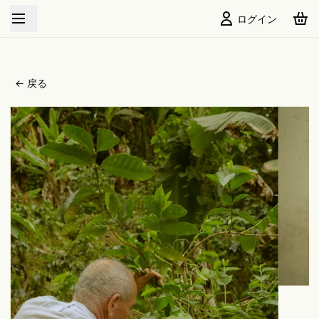
New Crop Arrived
ログイン
← 戻る