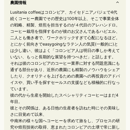
農園情報
Lusitania coffeeはコロンビア、カイセドニア,バジェで4代
続くコーヒー農園でその歴史は100年以上、そこで事業全体
の戦略、精製、焙煎を担当するのが４代目のアレハンドロ。
コーヒー栽培を指揮するのが彼のお父さんであるハビエル、
二人とも働き者で、ワークホリックすぎて心配になるほど。
とにかく前向きでeasygoingなラテン人の気質(一般的に)と
は少し違い、彼はよく「コロンビア人は明日の事しか考えて
いない、もっと長期的な展望を持つべきだ」と話します。
それは彼のコロンビアのコーヒー業界に対する問題意識にも
通ずる部分があり、近所の農園にも精製のノウハウをシェア
したり、クオリティを上げるための農園への再投資のアドバ
イスや、買い手を探すセールスの支援なども積極的に行なっ
ています。
彼の代から生産を開始したスペシャリティコーヒーはまだ4
年目。
彼とその関係は、ある日他の生産者を訪ねた時にその美味し
さに目覚めて以来、
中南米の様々な国へコーヒーを求めて旅をし、プロセスの研
究や焙煎技術の取得、恵まれたコロンビアの土壌で常に新し