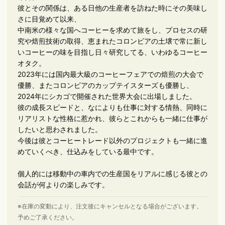
彼とその関係は、ある日他の生産者を訪ねた時にその美味し
さに目覚めて以来、
中南米の様々な国へコーヒーを求めて旅をし、プロセスの研
究や焙煎技術の取得、恵まれたコロンビアの土壌で常に新し
いコーヒーの味を目指し日々研究してる、いわゆるコーヒー
オタク。
2023年には国内最大級のコーヒーフェアでの焙煎の大会で
優勝、またコロンビアのカップテイスターズも優勝し、
2024年にシカゴで開催された世界大会に出場しました。
彼の成長スピードと、なによりも仕事に対する情熱、同時に
リアリストな性格に惹かれ、彼らとこれからも一緒に仕事が
したいと思わされました。
今後は彼とコーヒートレード以外のプロジェクトも一緒に進
めていくべき、仕込みをしている最中です。
個人的には移動中の車内での生産国をリアルに感じる彼との
会話が何よりの楽しみです。
※在庫の変動により、注文後にキャンセルとなる場合がございます。
予めご了承ください。