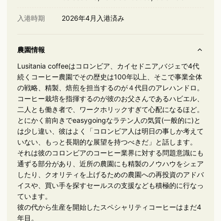
入港時期
2026年4月入港済み
農園情報
Lusitania coffeeはコロンビア、カイセドニア,バジェで4代
続くコーヒー農園でその歴史は100年以上、そこで事業全体
の戦略、精製、焙煎を担当するのが４代目のアレハンドロ。
コーヒー栽培を指揮するのが彼のお父さんであるハビエル、
二人とも働き者で、ワークホリックすぎて心配になるほど。
とにかく前向きでeasygoingなラテン人の気質(一般的に)と
は少し違い、彼はよく「コロンビア人は明日の事しか考えて
いない、もっと長期的な展望を持つべきだ」と話します。
それは彼のコロンビアのコーヒー業界に対する問題意識にも
通ずる部分があり、近所の農園にも精製のノウハウをシェア
したり、クオリティを上げるための農園への再投資のアドバ
イスや、買い手を探すセールスの支援なども積極的に行なっ
ています。
彼の代から生産を開始したスペシャリティコーヒーはまだ4
年目。