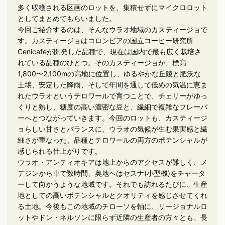
多く収穫される区画のロットを、集積せずにマイクロロット
としてまとめてもらいました。
今回ご紹介するのは、そんなウラオ地域のカスティージョで
す。カスティージョはコロンビアの国立コーヒー研究所
Cenicaféが開発した品種で、現在は国内で最も広く栽培さ
れている品種のひとつ。そのカスティージョが、標高
1,800〜2,100mの高地に位置し、ゆるやかな丘陵と肥沃な
土壌、安定した降雨、そして年間を通して低めの気温に恵ま
れたウラオというテロワールで育つことで、チェリーがゆっ
くりと熟し、糖度の高い濃密な豆と、繊細で複雑なフレーバ
ーへとつながっていきます。今回のロットも、カスティージ
ョらしい甘さとバランスに、ウラオの気候が生む果実感と繊
細さが重なった、品種とテロワールの両方のポテンシャルが
感じられる仕上がりです。
ウラオ・アンティオキアは地上からのアクセスが難しく、メ
デジンから車で数時間、奥地へはセスナ(小型機)をチャータ
ーして向かうような地域です。それでも訪れるたびに、生産
地としての高いポテンシャルとクオリティを感じさせてくれ
る土地。今後もこの地域のチローソを軸に、リージョナルロ
ットやドン・ネルソンに限らず近隣の生産者の方々とも、長