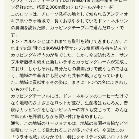
ウラオ・カスティージョ / Don Nelson & 近隣生産者
チロー
ソ発祥の地、標高2,000m級のテロワールが生む一杯
このロットは、チローソ発祥の地として知られるアンティオ
キア県ウラオ地域で、長くお取引をしているドン・ネルソン
の農園を訪れた際、カッピングテーブルで選んだロットで
す。
ドン・ネルソンとはこれまでも取引を続けてきましたが、こ
れまでの訪問ではIKAWA(小型サンプル焙煎機)を持ち込んで
カッピングを行うのが常でした。しかし今回訪れると、サン
プル焙煎機を備えた新しいラボとカッピングルームが完成し
ており、しかもそれは自分たちの農園だけで使うものではな
く、地域の生産者にも開かれた共有の拠点となっていまし
た。地域に貢献するその姿は、まさに"ドン"の名にふさわし
いものでした。
カッピングテーブルには、ドン・ネルソンのコーヒーだけで
なく地域のさまざまなロットが並び、生産者はもちろん、普
段はカッピングをしないピッカーの方々も交じって、みんな
で味わいを評価しながら買い付けを進めました。
通常、この地域のリージョナルは、地域の農園や農協などで
集積ロットとして扱われることが多いですが、今回はこの
「ウラオ地域」のなかでも、特にクオリティの高いロットが